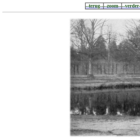
--terug--
--zoom--
--verder-