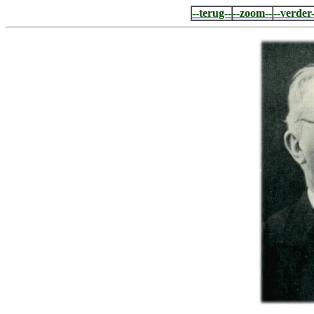
--terug--
--zoom--
--verder-