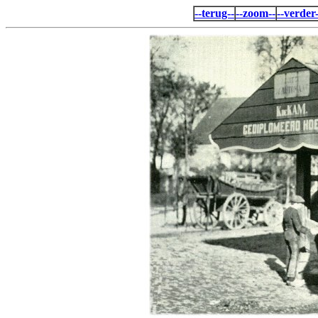
--terug--
--zoom--
--verder-