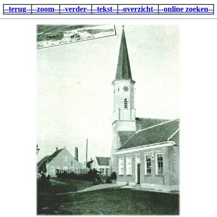
--terug--
--zoom--
--verder--
--tekst--
--overzicht--
--online zoeken--