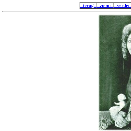
--terug--
--zoom--
--verder-