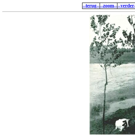
--terug--
--zoom--
--verder-