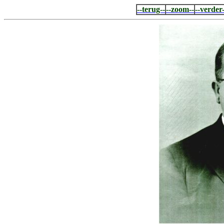
--terug--
--zoom--
--verder-