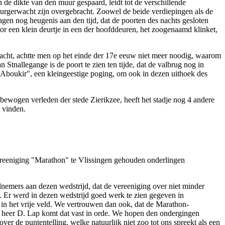
 de dikte van den muur gespaard, leidt tot de verschillende
urgerwacht zijn overgebracht. Zoowel de beide verdiepingen als de
gen nog heugenis aan den tijd, dat de poorten des nachts gesloten
or een klein deurtje in een der hoofddeuren, het zoogenaamd klinket,
racht, achtte men op het einde der 17e eeuw niet meer noodig, waarom
Stnallegange is de poort te zien ten tijde, dat de valbrug nog in
d'Aboukir", een kleingeestige poging, om ook in dezen uithoek des
bewogen verleden der stede Zierikzee, heeft het stadje nog 4 andere
 vinden.
ereeniging "Marathon" te Vlissingen gehouden onderlingen
eelnemers aan dezen wedstrijd, dat de vereeniging over niet minder
n. Er werd in dezen wedstrijd goed werk te zien gegeven in
 in het vrije veld. We vertrouwen dan ook, dat de Marathon-
en heer D. Lap komt dat vast in orde. We hopen den ondergingen
ver de puntentelling, welke natuurlijk niet zoo tot ons spreekt als een