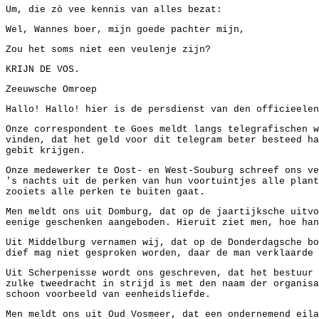
Um, die zò vee kennis van alles bezat:
Wel, Wannes boer, mijn goede pachter mijn,
Zou het soms niet een veulenje zijn?
KRIJN DE VOS.
Zeeuwsche Omroep
Hallo! Hallo! hier is de persdienst van den officieelen
Onze correspondent te Goes meldt langs telegrafischen w
vinden, dat het geld voor dit telegram beter besteed ha
gebit krijgen.
Onze medewerker te Oost- en West-Souburg schreef ons ve
's nachts uit de perken van hun voortuintjes alle plant
zooiets alle perken te buiten gaat.
Men meldt ons uit Domburg, dat op de jaartijksche uitvo
eenige geschenken aangeboden. Hieruit ziet men, hoe han
Uit Middelburg vernamen wij, dat op de Donderdagsche bo
dief mag niet gesproken worden, daar de man verklaarde 
Uit Scherpenisse wordt ons geschreven, dat het bestuur 
zulke tweedracht in strijd is met den naam der organisa
schoon voorbeeld van eenheidsliefde.
Men meldt ons uit Oud Vosmeer, dat een ondernemend eila