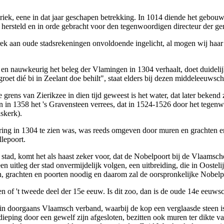
riek, eene in dat jaar geschapen betrekking. In 1014 diende het gebou
hersteld en in orde gebracht voor den tegenwoordigen directeur der ge
brek aan oude stadsrekeningen onvoldoende ingelicht, al mogen wij haar 
ig en nauwkeurig het beleg der Vlamingen in 1304 verhaalt, doet duidel
oet dié bi in Zeelant doe behilt", staat elders bij dezen middeleeuwsche
rens van Zierikzee in dien tijd geweest is het water, dat later beke
in in 1358 het 's Gravensteen verrees, dat in 1524-1526 door het tegen
skerk).
ering in 1304 te zien was, was reeds omgeven door muren en grachten e
lepoort.
ad, komt het als haast zeker voor, dat de Nobelpoort bij de Vlaamsch
 uitleg der stad onvermijdelijk volgen, een uitbreiding, die in Oosteli
n, grachten en poorten noodig en daarom zal de oorspronkelijke Nobelp
den of 't tweede deel der 15e eeuw. Is dit zoo, dan is de oude 14e eeu
n doorgaans Vlaamsch verband, waarbij de kop een verglaasde steen i
ieping door een gewelf zijn afgesloten, bezitten ook muren ter dikte 