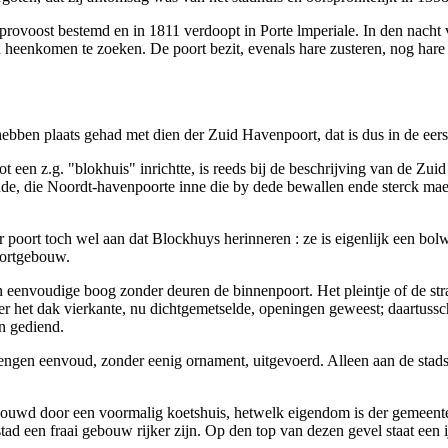
e provoost bestemd en in 1811 verdoopt in Porte lmperiale. In den nach
 heenkomen te zoeken. De poort bezit, evenals hare zusteren, nog hare 
ebben plaats gehad met dien der Zuid Havenpoort, dat is dus in de eers
ot een z.g. "blokhuis" inrichtte, is reeds bij de beschrijving van de Z
de, die Noordt-havenpoorte inne die by dede bewallen ende sterck ma
poort toch wel aan dat Blockhuys herinneren : ze is eigenlijk een bo
oortgebouw.
n eenvoudige boog zonder deuren de binnenpoort. Het pleintje of de str
r het dak vierkante, nu dichtgemetselde, openingen geweest; daartussch
en gediend.
rengen eenvoud, zonder eenig ornament, uitgevoerd. Alleen aan de stads
bouwd door een voormalig koetshuis, hetwelk eigendom is der gemeente Zi
ad een fraai gebouw rijker zijn. Op den top van dezen gevel staat een