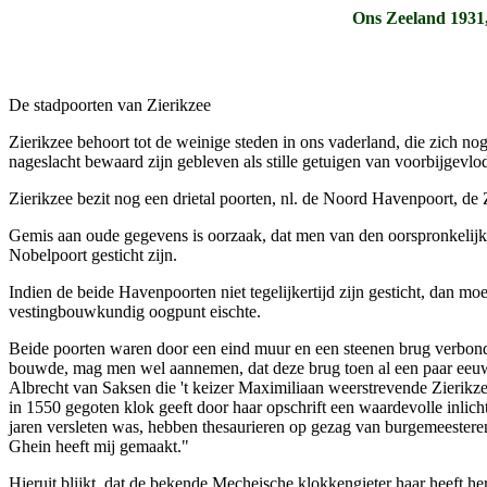
Ons Zeeland 1931,
De stadpoorten van Zierikzee
Zierikzee behoort tot de weinige steden in ons vaderland, die zich n
nageslacht bewaard zijn gebleven als stille getuigen van voorbijgevl
Zierikzee bezit nog een drietal poorten, nl. de Noord Havenpoort, d
Gemis aan oude gegevens is oorzaak, dat men van den oorspronkelijk
Nobelpoort gesticht zijn.
Indien de beide Havenpoorten niet tegelijkertijd zijn gesticht, dan m
vestingbouwkundig oogpunt eischte.
Beide poorten waren door een eind muur en een steenen brug verbonde
bouwde, mag men wel aannemen, dat deze brug toen al een paar eeu
Albrecht van Saksen die 't keizer Maximiliaan weerstrevende Zierikzee
in 1550 gegoten klok geeft door haar opschrift een waardevolle inlich
jaren versleten was, hebben thesaurieren op gezag van burgemeesteren 
Ghein heeft mij gemaakt."
Hieruit blijkt, dat de bekende Mecheische klokkengieter haar heeft he