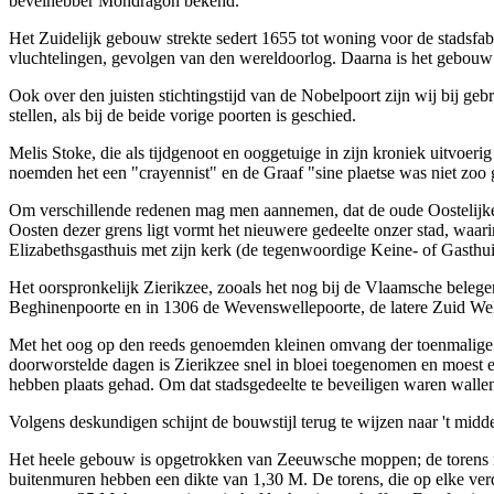
bevelhebber Mondragon bekend.
Het Zuidelijk gebouw strekte sedert 1655 tot woning voor de stadsfab
vluchtelingen, gevolgen van den wereldoorlog. Daarna is het gebouw 
Ook over den juisten stichtingstijd van de Nobelpoort zijn wij bij ge
stellen, als bij de beide vorige poorten is geschied.
Melis Stoke, die als tijdgenoot en ooggetuige in zijn kroniek uitvoer
noemden het een "crayennist" en de Graaf "sine plaetse was niet zoo gr
Om verschillende redenen mag men aannemen, dat de oude Oostelijke g
Oosten dezer grens ligt vormt het nieuwere gedeelte onzer stad, waar
Elizabethsgasthuis met zijn kerk (de tegenwoordige Keine- of Gasthui
Het oorspronkelijk Zierikzee, zooals het nog bij de Vlaamsche beleg
Beghinenpoorte en in 1306 de Wevenswellepoorte, de latere Zuid Wel
Met het oog op den reeds genoemden kleinen omvang der toenmalige st
doorworstelde dagen is Zierikzee snel in bloei toegenomen en moest een
hebben plaats gehad. Om dat stadsgedeelte te beveiligen waren walle
Volgens deskundigen schijnt de bouwstijl terug te wijzen naar 't mid
Het heele gebouw is opgetrokken van Zeeuwsche moppen; de torens i
buitenmuren hebben een dikte van 1,30 M. De torens, die op elke verd