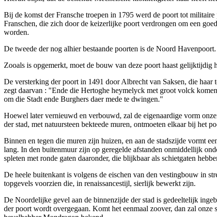
Bij de komst der Fransche troepen in 1795 werd de poort tot militair
Franschen, die zich door de keizerlijke poort verdrongen om een goed
worden.
De tweede der nog alhier bestaande poorten is de Noord Havenpoort.
Zooals is opgemerkt, moet de bouw van deze poort haast gelijktijdig h
De versterking der poort in 1491 door Albrecht van Saksen, die haar t
zegt daarvan : "Ende die Hertoghe heymelyck met groot volck komen
om die Stadt ende Burghers daer mede te dwingen."
Hoewel later vernieuwd en verbouwd, zal de eigenaardige vorm onzer 
der stad, met natuursteen bekteede muren, ontmoeten elkaar bij het p
Binnen en tegen die muren zijn huizen, en aan de stadszijde vormt ee
lang. In den buitenmuur zijn op geregelde afstanden onmiddellijk onde
spleten met ronde gaten daaronder, die blijkbaar als schietgaten hebb
De heele buitenkant is volgens de eischen van den vestingbouw in st
topgevels voorzien die, in renaissancestijl, sierlijk bewerkt zijn.
De Noordelijke gevel aan de binnenzijde der stad is gedeeltelijk inge
der poort wordt overgegaan. Komt het eenmaal zoover, dan zal onze st