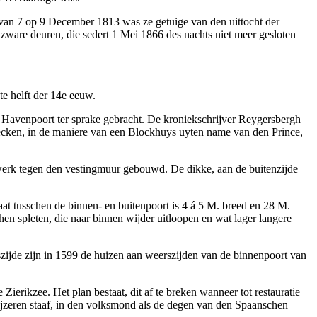
t van 7 op 9 December 1813 was ze getuige van den uittocht der
zware deuren, die sedert 1 Mei 1866 des nachts niet meer gesloten
te helft der 14e eeuw.
uid Havenpoort ter sprake gebracht. De kroniekschrijver Reygersbergh
ecken, in de maniere van een Blockhuys uyten name van den Prince,
lwerk tegen den vestingmuur gebouwd. De dikke, aan de buitenzijde
aat tusschen de binnen- en buitenpoort is 4 á 5 M. breed en 28 M.
en spleten, die naar binnen wijder uitloopen en wat lager langere
zijde zijn in 1599 de huizen aan weerszijden van de binnenpoort van
erikzee. Het plan bestaat, dit af te breken wanneer tot restauratie
 ijzeren staaf, in den volksmond als de degen van den Spaanschen