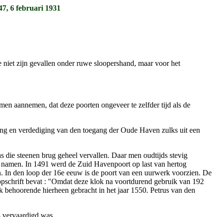
7, 6 februari 1931
 niet zijn gevallen onder ruwe sloopershand, maar voor het
n aannemen, dat deze poorten ongeveer te zelfder tijd als de
uiting en verdediging van den toegang der Oude Haven zulks uit een
 die steenen brug geheel vervallen. Daar men oudtijds stevig
namen. In 1491 werd de Zuid Havenpoort op last van hertog
en. In den loop der 16e eeuw is de poort van een uurwerk voorzien. De
t opschrift bevat : "Omdat deze klok na voortdurend gebruik van 192
rk behoorende hierheen gebracht in het jaar 1550. Petrus van den
8 vervaardigd was.