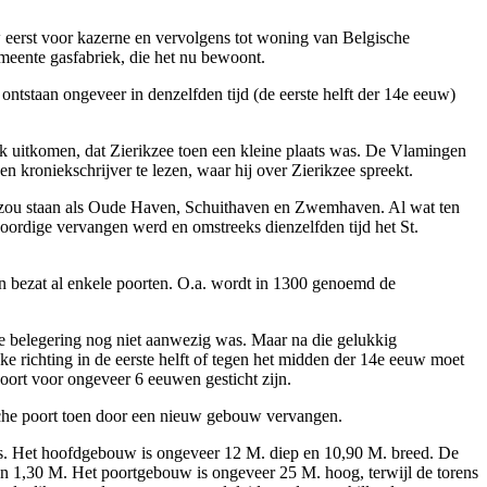
w eerst voor kazerne en vervolgens tot woning van Belgische
meente gasfabriek, die het nu bewoont.
ontstaan ongeveer in denzelfden tijd (de eerste helft der 14e eeuw)
ijk uitkomen, dat Zierikzee toen een kleine plaats was. De Vlamingen
n kroniekschrijver te lezen, waar hij over Zierikzee spreekt.
nd zou staan als Oude Haven, Schuithaven en Zwemhaven. Al wat ten
woordige vervangen werd en omstreeks dienzelfden tijd het St.
n bezat al enkele poorten. O.a. wordt in 1300 genoemd de
e belegering nog niet aanwezig was. Maar na die gelukkig
jke richting in de eerste helft of tegen het midden der 14e eeuw moet
oort voor ongeveer 6 eeuwen gesticht zijn.
wsche poort toen door een nieuw gebouw vervangen.
s. Het hoofdgebouw is ongeveer 12 M. diep en 10,90 M. breed. De
van 1,30 M. Het poortgebouw is ongeveer 25 M. hoog, terwijl de torens