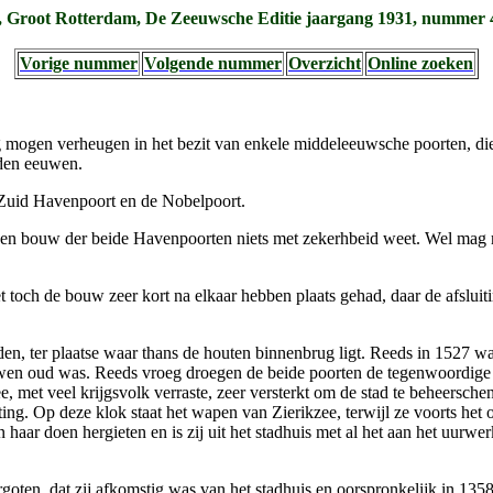
 Groot Rotterdam, De Zeeuwsche Editie jaargang 1931, nummer 4
Vorige nummer
Volgende nummer
Overzicht
Online zoeken
og mogen verheugen in het bezit van enkele middeleeuwsche poorten, die
oden eeuwen.
e Zuid Havenpoort en de Nobelpoort.
en bouw der beide Havenpoorten niets met zekerhbeid weet. Wel mag me
oet toch de bouw zeer kort na elkaar hebben plaats gehad, daar de afsl
n, ter plaatse waar thans de houten binnenbrug ligt. Reeds in 1527 was
wen oud was. Reeds vroeg droegen de beide poorten de tegenwoordige 
, met veel krijgsvolk verraste, zeer versterkt om de stad te beheersch
ting. Op deze klok staat het wapen van Zierikzee, terwijl ze voorts he
haar doen hergieten en is zij uit het stadhuis met al het aan het uurwe
rgoten, dat zij afkomstig was van het stadhuis en oorspronkelijk in 135