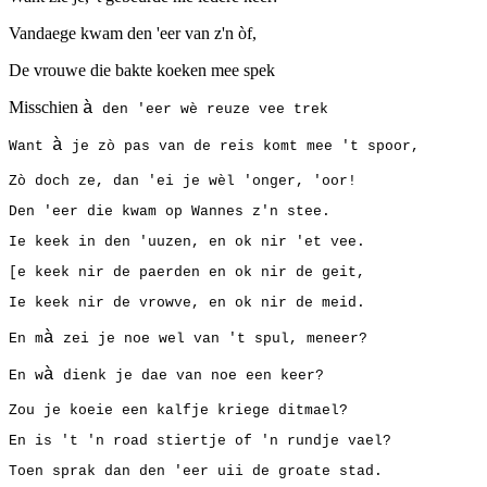
Vandaege kwam den 'eer van z'n òf,
De vrouwe die bakte koeken mee spek
Misschien
à
den 'eer wè reuze vee trek
à
Want
je zò pas van de reis komt mee 't spoor,
Zò doch ze, dan 'ei je wèl 'onger, 'oor!
Den 'eer die kwam op Wannes z'n stee.
Ie keek in den 'uuzen, en ok nir 'et vee.
[e keek nir de paerden en ok nir de geit,
Ie keek nir de vrowve, en ok nir de meid.
à
En m
zei je noe wel van 't spul, meneer?
à
En w
dienk je dae van noe een keer?
Zou je koeie een kalfje kriege ditmael?
En is 't 'n road stiertje of 'n rundje vael?
Toen sprak dan den 'eer uii de groate stad.