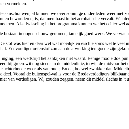
nnen vermelden.
 te aanschouwen, al kunnen we over sommige onderdeden weer niet zoo
unnen bewonderen, is, dat men haast in het acrobatische vervalt. Eén der
noemen. Als afwisseling in het programma kunnen we het echter wel aa
korte bestaan in oogenschouw genomen, tamelijk goed werk. We verwacht
e stof was hier en daar wel wat moeilijk en eischte soms wel te veel 
 af. Eenvoudiger oefenstof zon aan de afwerking ten goede zijn gekom
d inging, een wedstrijd het aankijken niet waard. Eenige mooie doelpun
eert bij groen-wit nog steeds in de middenlinie, terwijl de midvoor het
n de achterhoede weer als van ouds; Breda, hoewel zwakker dan Middelb
e deel. Vooral de buitenspel-val is voor de Bredaverdedigers blijkbaar 
nier van verdedigen. Wij zouden zeggen, neem dit middel slechts in 't uit