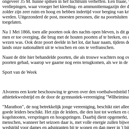
ongeveer 35 M. hunne spitsen in hef luchtruim verheffen. Een fraaie, 
verdiepingen, waar vroeger het kleeding- en ammunitiemagazijn der d
zolder zijn zeer ruim en hoog en hebben indertijd voor berging van k
werden. Uitgezonderd de post, moesten personen, die na poortsluiten 
toegelaten.
Na 1 Mei 1866, toen alle poorten ook des nachts open bleven, is dit
men er toe overging, die brug met de houten poorten af te breken, en d
wezen was. Ook deze poort deelde in het lot, dat haar naam, tijdens 
lands onze nationaliteit uit te wisschen en ons te verfranschen.
Naast de drie hier behandelde poorten, die als trouwe wachters nog o
poorten gehad, waarop we gaarne nog eens terugkomen, als we in de a
Sport van de Week
Alvorens een korte beschouwing te geven over den voetbalwedstriid
athietiekwedstrijd en de door de gymnastiek-vereeniging "Wilheimina
"Marathon", de nog betrekkelijk jonge vereeniging, beschikt niet alleen
goede leiders beschikt. Het zijn de leiders, die den lust tot werken
kogelstooten, verspringen en hoogspringen. Daarbij dient opgemerkt, 
menschen, wanneer het seizoen daar is, met volle energie zullen bijw
wedstrijd voor dames en adspiranten bij te wonen en dan meer in 't bij