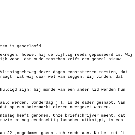
ten is geoorloofd.
ekregen, hoewel hij de vijftig reeds gepasseerd is. Wij
ijk voor, dat oude menschen zelfs een geheel nieuw
Vlissingscheweg dezer dagen constateeren moesten, dat
raagt, wat wij daar wel van zeggen. Wij vinden, dat
ehuldigd zijn; bij monde van een ander lid werden hun
haald werden. Donderdag j.l. is de dader gesnapt. Van
 dat op een botermarkt eieren neergezet werden.
ontslag heeft genomen. Onze briefschrijver meent, dat
ruzie er nog eendrachtig lusschen uitknijpt, is een
dan 22 jongedames gaven zich reeds aan. Nu het met 't