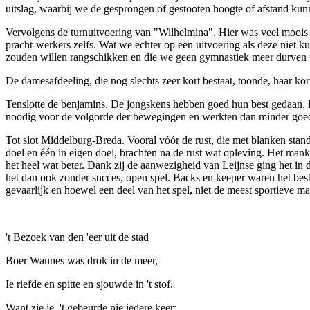
uitslag, waarbij we de gesprongen of gestooten hoogte of afstand ku
Vervolgens de turnuitvoering van "Wilhelmina". Hier was veel moois
pracht-werkers zelfs. Wat we echter op een uitvoering als deze niet k
zouden willen rangschikken en die we geen gymnastiek meer durven 
De damesafdeeling, die nog slechts zeer kort bestaat, toonde, haar 
Tenslotte de benjamins. De jongskens hebben goed hun best gedaan. D
noodig voor de volgorde der bewegingen en werkten dan minder goed
Tot slot Middelburg-Breda. Vooral vóór de rust, die met blanken stan
doel en één in eigen doel, brachten na de rust wat opleving. Het mank
het heel wat beter. Dank zij de aanwezigheid van Leijnse ging het i
het dan ook zonder succes, open spel. Backs en keeper waren het best
gevaarlijk en hoewel een deel van het spel, niet de meest sportieve ma
't Bezoek van den 'eer uit de stad
Boer Wannes was drok in de meer,
Ie riefde en spitte en sjouwde in 't stof.
Want zie je, 't gebeurde nie iedere keer: